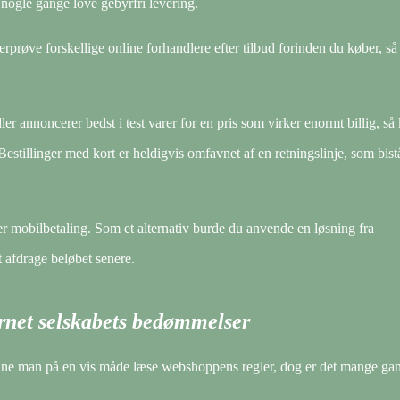
a nogle gange love gebyrfri levering.
erprøve forskellige online forhandlere efter tilbud forinden du køber, så
ler annoncerer bedst i test varer for en pris som virker enormt billig, så
 Bestillinger med kort er heldigvis omfavnet af en retningslinje, som bist
er mobilbetaling. Som et alternativ burde du anvende en løsning fra
t afdrage beløbet senere.
ternet selskabets bedømmelser
nne man på en vis måde læse webshoppens regler, dog er det mange ga