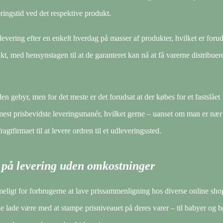
ringstid ved det respektive produkt.
 levering efter en enkelt hverdag på masser af produkter, hvilket er forud
nkt, med hensynstagen til at de garanteret kan nå at få varerne distribuer
den gebyr, men for det meste er det forudsat at der købes for et fastslået
st prisbevidste leveringsmanér, hvilket gerne – uanset om man er nær
gtfirmaet til at levere ordren til et udleveringssted.
r på levering uden omkostninger
meligt for forbrugerne at lave prissammenligning hos diverse online sho
ne lade være med at stampe prisniveauet på deres varer – til babyer og b