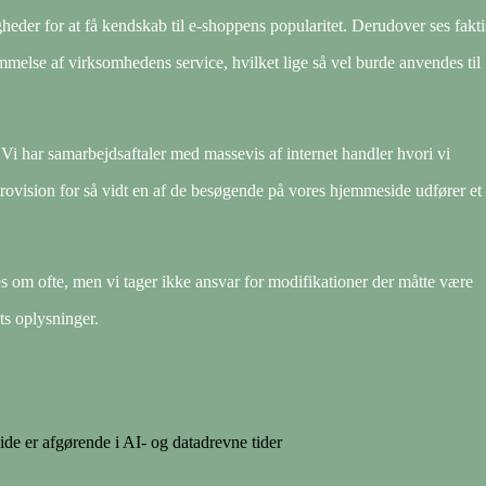
gheder for at få kendskab til e-shoppens popularitet. Derudover ses fakt
melse af virksomhedens service, hvilket lige så vel burde anvendes til
i har samarbejdsaftaler med massevis af internet handler hvori vi
provision for så vidt en af de besøgende på vores hjemmeside udfører et
 om ofte, men vi tager ikke ansvar for modifikationer der måtte være
ts oplysninger.
de er afgørende i AI- og datadrevne tider