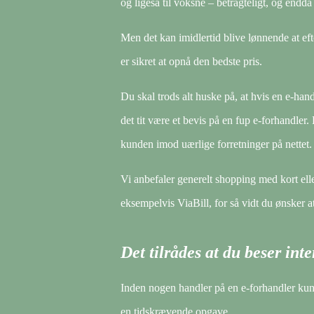
og ligeså til voksne – betragteligt, og endd
Men det kan imidlertid blive lønnende at eft
er sikret at opnå den bedste pris.
Du skal trods alt huske på, at hvis en e-hand
det tit være et bevis på en fup e-forhandler.
kunden imod uærlige forretninger på nettet.
Vi anbefaler generelt shopping med kort ell
eksempelvis ViaBill, for så vidt du ønsker a
Det tilrådes at du beser in
Inden nogen handler på en e-forhandler ku
en tidskrævende opgave.