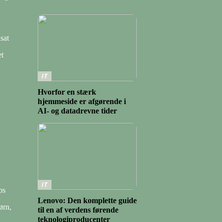
sat
et
IT
Hvorfor en stærk
hjemmeside er afgørende i
AI- og datadrevne tider
IT
ps
Lenovo: Den komplette guide
ørn,
til en af verdens førende
teknologiproducenter