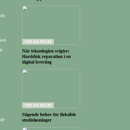
 du
 kan
TIPS OG TRICKS
år
Når teknologien svigter:
Harddisk reparation i en
digital hverdag
TIPS OG TRICKS
Stigende behov for fleksible
nge
studieløsninger