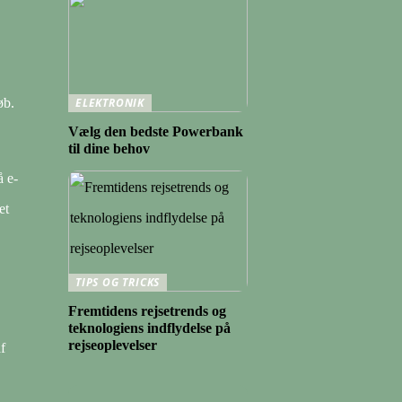
øb.
ELEKTRONIK
Vælg den bedste Powerbank
til dine behov
å e-
et
TIPS OG TRICKS
Fremtidens rejsetrends og
teknologiens indflydelse på
rejseoplevelser
f