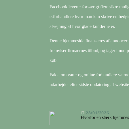
Facebook leverer for øvrigt flere sikre muli
e-forhandlere hvor man kan skrive en bedøm
afvejning af hvor glade kunderne er.
Denne hjemmeside finansieres af annoncer. V
fremviser firmaernes tilbud, og tager imod 
køb.
Fakta om varer og online forhandlere værnes
udarbejdet efter sidste opdatering af website
IT
28/01/2026
Hvorfor en stærk hjemmesi