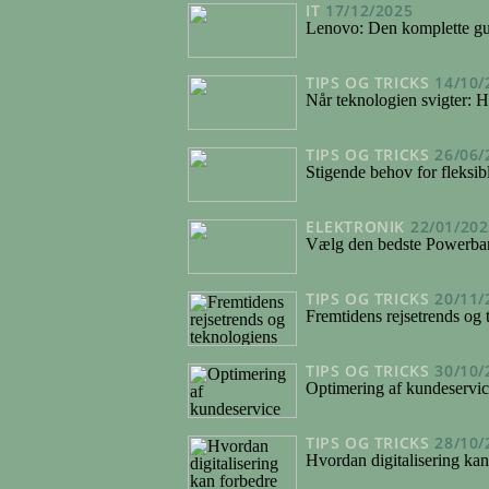
IT
17/12/2025
Lenovo: Den komplette gui
TIPS OG TRICKS
14/10/
Når teknologien svigter: H
TIPS OG TRICKS
26/06/
Stigende behov for fleksib
ELEKTRONIK
22/01/202
Vælg den bedste Powerban
TIPS OG TRICKS
20/11/
Fremtidens rejsetrends og 
TIPS OG TRICKS
30/10/
Optimering af kundeservi
TIPS OG TRICKS
28/10/
Hvordan digitalisering kan 