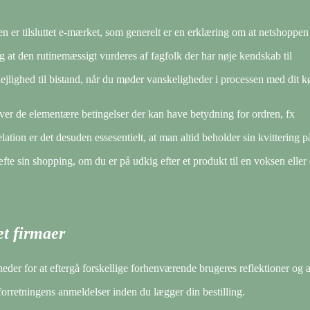
 er tilsluttet e-mærket, som generelt er en erklæring om at netshoppen
g at den rutinemæssigt vurderes af fagfolk der har nøje kendskab til
ejlighed til bistand, når du møder vanskeligheder i processen med dit k
over de elementære betingelser der kan have betydning for ordren, fx
lation er det desuden essesentielt, at man altid beholder sin kvittering p
te sin shopping, om du er på udkig efter et produkt til en voksen eller 
et firmaer
heder for at eftergå forskellige forhenværende brugeres reflektioner og a
forretningens anmeldelser inden du lægger din bestilling.