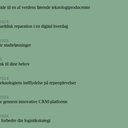
de til en af verdens førende teknologiproducenter
2025
arddisk reparation i en digital hverdag
2025
le studieløsninger
5
k til dine behov
2024
teknologiens indflydelse på rejseoplevelser
2024
ce gennem innovative CRM-platforme
2024
forbedre din logistikstrategi