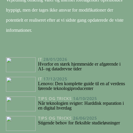
hyppigt, men der tages ikke ansvar for modifikationer der
potentielt er realiseret efter at vi sidste gang opdaterede de viste
informationer.
IT
28/01/2026
Hvorfor en stærk hjemmeside er afgørende i
AI- og datadrevne tider
IT
17/12/2025
Lenovo: Den komplette guide til en af verdens
førende teknologiproducenter
TIPS OG TRICKS
14/10/2025
Når teknologien svigter: Harddisk reparation i
en digital hverdag
TIPS OG TRICKS
26/06/2025
Stigende behov for fleksible studieløsninger