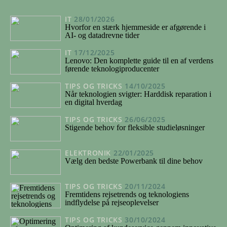
IT
28/01/2026
Hvorfor en stærk hjemmeside er afgørende i
AI- og datadrevne tider
IT
17/12/2025
Lenovo: Den komplette guide til en af verdens
førende teknologiproducenter
TIPS OG TRICKS
14/10/2025
Når teknologien svigter: Harddisk reparation i
en digital hverdag
TIPS OG TRICKS
26/06/2025
Stigende behov for fleksible studieløsninger
ELEKTRONIK
22/01/2025
Vælg den bedste Powerbank til dine behov
TIPS OG TRICKS
20/11/2024
Fremtidens rejsetrends og teknologiens
indflydelse på rejseoplevelser
TIPS OG TRICKS
30/10/2024