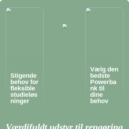
Vælg den
Stigende
bedste
behov for
Powerba
fleksible
nk til
studieløs
dine
ninger
behov
Værdifuldt udstyr til rengøring