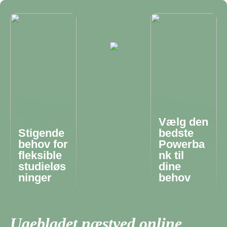
Vælg den
Stigende
bedste
behov for
Powerba
fleksible
nk til
studieløs
dine
ninger
behov
Ugebladet næstved online