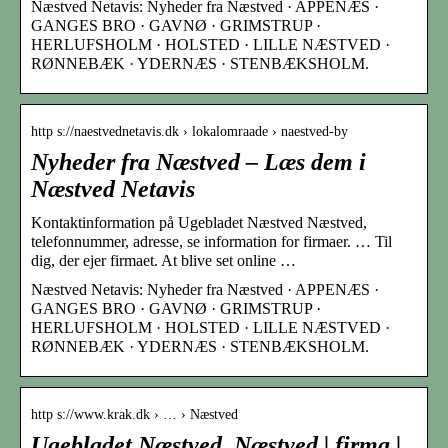
Næstved Netavis: Nyheder fra Næstved · APPENÆS ·
GANGES BRO · GAVNØ · GRIMSTRUP ·
HERLUFSHOLM · HOLSTED · LILLE NÆSTVED ·
RØNNEBÆK · YDERNÆS · STENBÆKSHOLM.
http s://naestvednetavis.dk › lokalomraade › naestved-by
Nyheder fra Næstved – Læs dem i
Næstved Netavis
Kontaktinformation på Ugebladet Næstved Næstved,
telefonnummer, adresse, se information for firmaer. … Til
dig, der ejer firmaet. At blive set online …
Næstved Netavis: Nyheder fra Næstved · APPENÆS ·
GANGES BRO · GAVNØ · GRIMSTRUP ·
HERLUFSHOLM · HOLSTED · LILLE NÆSTVED ·
RØNNEBÆK · YDERNÆS · STENBÆKSHOLM.
http s://www.krak.dk › … › Næstved
Ugebladet Næstved, Næstved | firma |