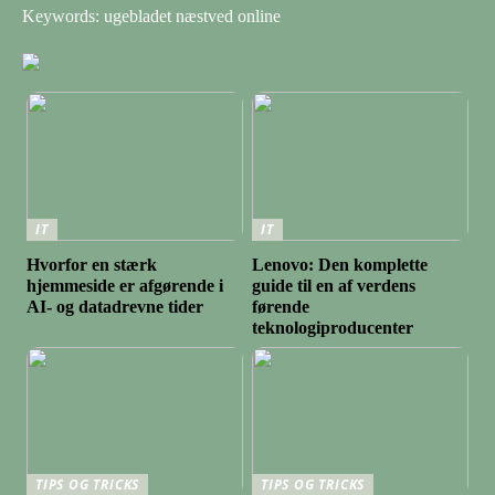
Keywords: ugebladet næstved online
IT
IT
Hvorfor en stærk
Lenovo: Den komplette
hjemmeside er afgørende i
guide til en af verdens
AI- og datadrevne tider
førende
teknologiproducenter
TIPS OG TRICKS
TIPS OG TRICKS