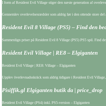
I form af Resident Evil Village stiger den næste generation af overleve
Gennemlev overlevelsesrædsler som aldrig før i den ottende store del a
Resident Evil 8 Village (PS5) – Find den bed
Sammenlign priser på Resident Evil 8 Village (PS5) PS5 spil. Find dea
Resident Evil Village | RE8 – Elgiganten
Resident Evil Village | RE8: Village – Elgiganten
Upplev överlevnadsskräck som aldrig tidigare i Resident Evil Village, 
Pisiffik.gl Elgiganten butik da | price_drop
Resident Evil Village (PS4) inkl. PS5-version – Elgiganten