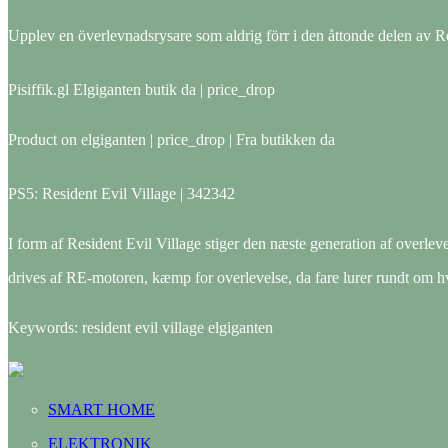
Upplev en överlevnadsrysare som aldrig förr i den åttonde delen av Re
Pisiffik.gl Elgiganten butik da | price_drop
Product on elgiganten | price_drop | Fra butikken da
PS5: Resident Evil Village | 342342
I form af Resident Evil Village stiger den næste generation af overlevel
drives af RE-motoren, kæmp for overlevelse, da fare lurer rundt om h
Keywords: resident evil village elgiganten
SMART HOME
ELEKTRONIK