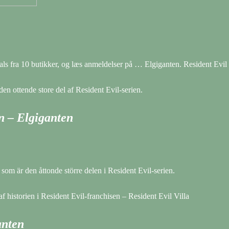
als fra 10 butikker, og læs anmeldelser på … Elgiganten. Resident Evi
en ottende store del af Resident Evil-serien.
on – Elgiganten
som är den åttonde större delen i Resident Evil-serien.
f historien i Resident Evil-franchisen – Resident Evil Villa
anten