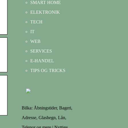
SMART HOME
ELEKTRONIK
TECH
IT
WEB
SERVICES
E-HANDEL
TIPS OG TRICKS
Bilka: Åbningstider, Bageri,
Adresse, Glashegn, Lån,
Telenor og mere | Nyttige