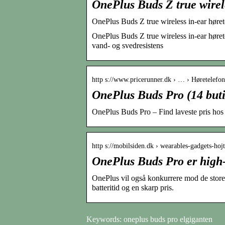
OnePlus Buds Z true wirele
OnePlus Buds Z true wireless in-ear høret
OnePlus Buds Z true wireless in-ear høre
vand- og svedresistens
http s://www.pricerunner.dk › … › Høretelefon
OnePlus Buds Pro (14 buti
OnePlus Buds Pro – Find laveste pris ho
http s://mobilsiden.dk › wearables-gadgets-hoj
OnePlus Buds Pro er high-e
OnePlus vil også konkurrere mod de store
batteritid og en skarp pris.
Keywords: oneplus buds pro elgiganten