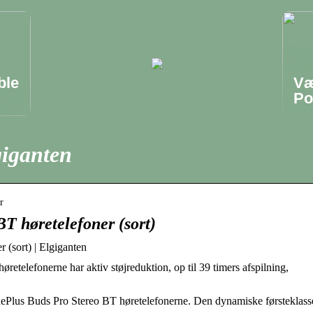
ble
Væ
Po
giganten
r
T høretelefoner (sort)
 (sort) | Elgiganten
retelefonerne har aktiv støjreduktion, op til 39 timers afspilning,
nePlus Buds Pro Stereo BT høretelefonerne. Den dynamiske førsteklass