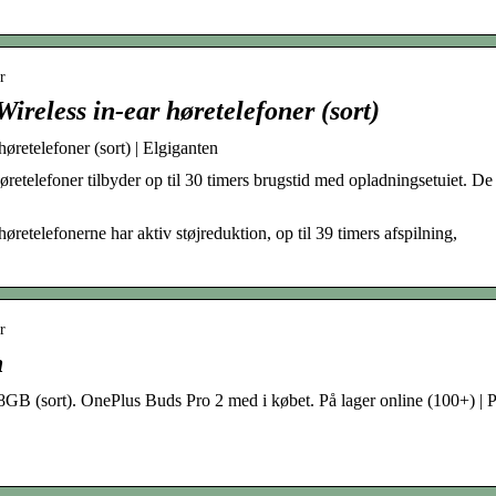
r
reless in-ear høretelefoner (sort)
øretelefoner (sort) | Elgiganten
retelefoner tilbyder op til 30 timers brugstid med opladningsetuiet. De
retelefonerne har aktiv støjreduktion, op til 39 timers afspilning,
r
n
B (sort). OnePlus Buds Pro 2 med i købet. På lager online (100+) | 