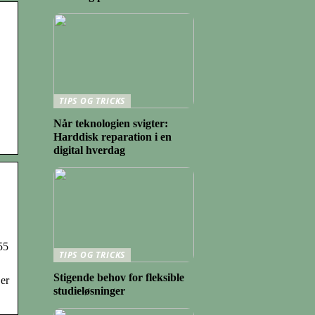
TIPS OG TRICKS
Når teknologien svigter:
Harddisk reparation i en
digital hverdag
55
TIPS OG TRICKS
Stigende behov for fleksible
 er
studieløsninger