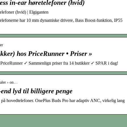
ss in-ear høretelefoner (hvid)
elefoner (hvid) | Elgiganten
telefonerne har 10 mm dynamiske drivere, Bass Boost-funktion, IP55
er
kker) hos PriceRunner • Priser »
s PriceRunner ✓ Sammenlign priser fra 14 butikker ✓ SPAR i dag!
taler › on…
nd lyd til billigere penge
 på hovedtelefoner. OnePlus Buds Pro har adaptiv ANC, virkelig lang