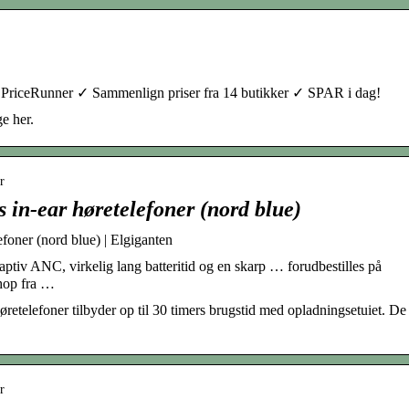
s PriceRunner ✓ Sammenlign priser fra 14 butikker ✓ SPAR i dag!
e her.
r
 in-ear høretelefoner (nord blue)
foner (nord blue) | Elgiganten
tiv ANC, virkelig lang batteritid og en skarp … forudbestilles på
hop fra …
retelefoner tilbyder op til 30 timers brugstid med opladningsetuiet. De
r