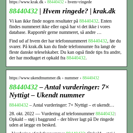
https://www.krak.dk ›
88440432
› hvem+ringede
88440432
| Hvem ringede? | krak.dk
Vi kan ikke finde nogen resultater på
88440432
. Enten
findes nummeret ikke eller også har vi det ikke i vores
database. Rapportér gerne nummeret, så andre …
Find ud af hvem der har telefonnummeret
88440432
, før du
svarer. På krak.dk kan du finde telefonnumre fra langt de
fleste danske teleselskaber. Du kan også finde tips fra andre,
der har modtaget et opkald fra
88440432
.
https://www.ukendtnummer.dk › nummer ›
88440432
88440432
– Antal vurderinger: 7×
Nyttigt – Ukendt nummer
88440432
– Antal vurderinger: 7× Nyttigt – et ukendt…
28. okt. 2022 — Vurdering af telefonnummer
88440432
:
Opkald – støj i baggrund – der bliver lagt på De ringede
uden at lægge en besked.