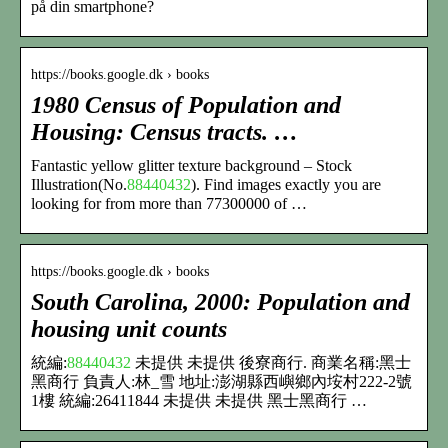
på din smartphone?
https://books.google.dk › books
1980 Census of Population and
Housing: Census tracts. …
Fantastic yellow glitter texture background – Stock
Illustration(No.
88440432
). Find images exactly you are
looking for from more than 77300000 of …
https://books.google.dk › books
South Carolina, 2000: Population and
housing unit counts
統編:
88440432
未提供 未提供 後寮商行. 商業名稱:黑士
黑商行 負責人:林_雪 地址:澎湖縣西嶼鄉內垵村222-2號
1樓 統編:26411844 未提供 未提供 黑士黑商行 …