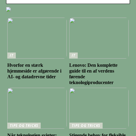
IT
IT
Hvorfor en stærk
Lenovo: Den komplette
hjemmeside er afgørende i
guide til en af verdens
AI- og datadrevne tider
førende
teknologiproducenter
TIPS OG TRICKS
TIPS OG TRICKS
Når teknologien svigter:
Stigende behov for fleksible