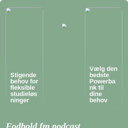
Vælg den
Stigende
bedste
behov for
Powerba
fleksible
nk til
studieløs
dine
ninger
behov
Fodbold fm podcast