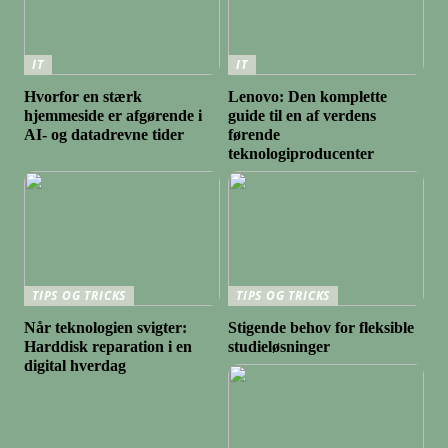
IT
IT
Hvorfor en stærk
Lenovo: Den komplette
hjemmeside er afgørende i
guide til en af verdens
AI- og datadrevne tider
førende
teknologiproducenter
TIPS OG TRICKS
TIPS OG TRICKS
Når teknologien svigter:
Stigende behov for fleksible
Harddisk reparation i en
studieløsninger
digital hverdag