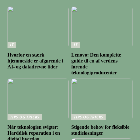
IT
IT
Hvorfor en stærk
Lenovo: Den komplette
hjemmeside er afgørende i
guide til en af verdens
AI- og datadrevne tider
førende
teknologiproducenter
TIPS OG TRICKS
TIPS OG TRICKS
Når teknologien svigter:
Stigende behov for fleksible
Harddisk reparation i en
studieløsninger
digital hverdag