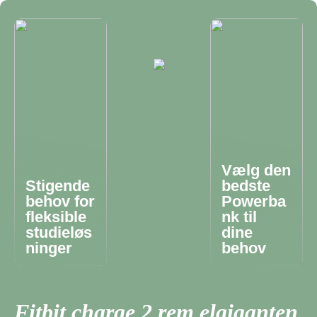
Vælg den
Stigende
bedste
behov for
Powerba
fleksible
nk til
studieløs
dine
ninger
behov
Fitbit charge 2 rem elgiganten