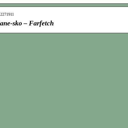
-12271911
ane-sko – Farfetch