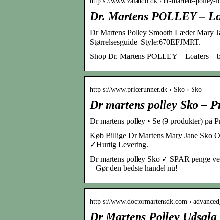
http s://www.zalando.dk › dr-martens-polley-
Dr. Martens POLLEY – Loa
Dr Martens Polley Smooth Læder Mary J
Størrelsesguide. Style:670EFJMRT.
Shop Dr. Martens POLLEY – Loafers – black
http s://www.pricerunner.dk › Sko › Sko
Dr martens polley Sko – P
Dr martens polley • Se (9 produkter) på 
Køb Billige Dr Martens Mary Jane Sko O
✓Hurtig Levering.
Dr martens polley Sko ✓ SPAR penge ved 
– Gør den bedste handel nu!
http s://www.doctormartensdk.com › advance
Dr Martens Polley Udsalg