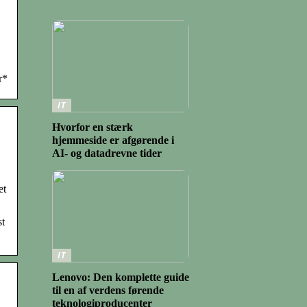
r*
IT
Hvorfor en stærk
hjemmeside er afgørende i
AI- og datadrevne tider
et
st
IT
Lenovo: Den komplette guide
til en af verdens førende
teknologiproducenter