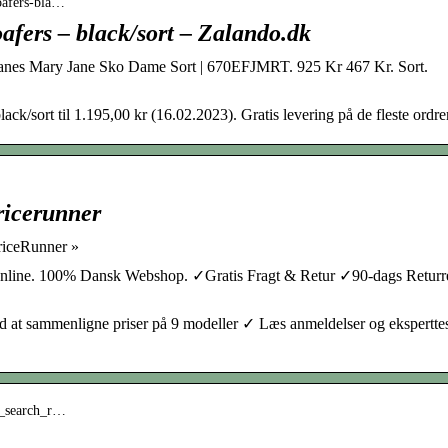
loafers-bla…
fers – black/sort – Zalando.dk
anes Mary Jane Sko Dame Sort | 670EFJMRT. 925 Kr 467 Kr. Sort.
/sort til 1.195,00 kr (16.02.2023). Gratis levering på de fleste ordre
ricerunner
PriceRunner »
nline. 100% Dansk Webshop. ✓Gratis Fragt & Retur ✓90-dags Returr
at sammenligne priser på 9 modeller ✓ Læs anmeldelser og ekspertte
d_search_r…