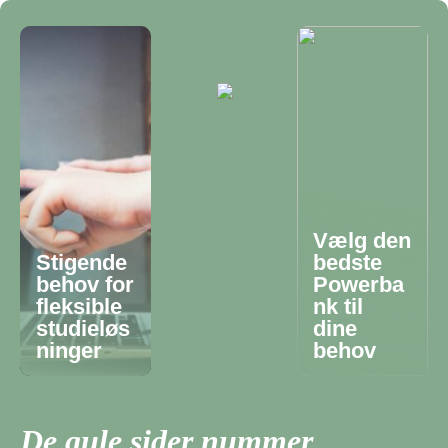
Vælg den
Stigende
bedste
behov for
Powerba
fleksible
nk til
studieløs
dine
ninger
behov
De gule sider nummer